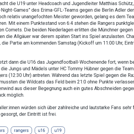
cht die U19 unter Headcoach und Jugendleiter Matthias Schütz,
-Night-Games” des Erima-GFL-Teams gegen die Berlin Adler den
noch relativ unangefochten Meister geworden, gelang es dem Team
en. Mit einem Punktestand von 6:4 stehen die Rangers punktglei
n Comets. Die beiden Niederlagen erlitten die Münchner gegen 
n die Allgäuer war derem späten Start ins Spiel anzulasten. Cha
 die Partie am kommenden Samstag (Kickoff um 11:00 Uhr, Eintri
tzt dann die U16 das Jugendfootball-Wochenende fort, wenn be
 die Jungs und Mädels unter HC Tommy Hübner gegen die Teams 
rs (12:30 Uhr) antreten. Während das letzte Spiel gegen die R
, mussten die Wildcats das Feld beim 21:0 ohne Punkte verlasse
nwind aus dieser Begegnung auch ein gutes Abschneiden gegen
uck möglich.
ller:innen würden sich über zahlreiche und lautstarke Fans sehr 
gesorgt, der Eintritt ist frei.
ors
rangers
u16
u19