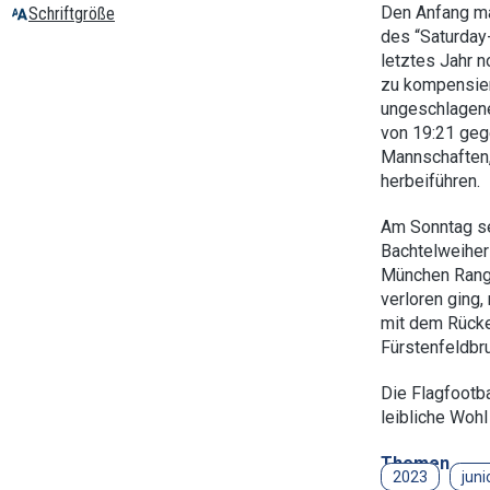
Den Anfang ma
Schriftgröße
des “Saturday
letztes Jahr 
zu kompensier
ungeschlagene
von 19:21 gege
Mannschaften,
herbeiführen.
Am Sonntag se
Bachtelweiher
München Range
verloren ging
mit dem Rücke
Fürstenfeldbr
Die Flagfootba
leibliche Wohl 
Themen
2023
juni