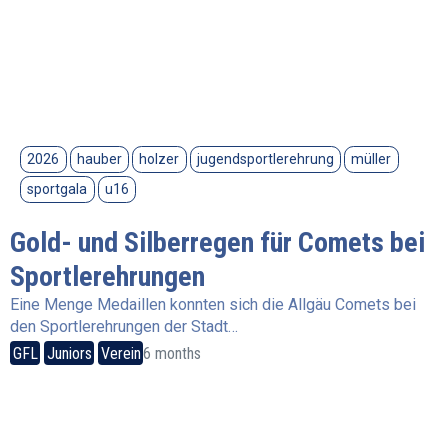
2026
hauber
holzer
jugendsportlerehrung
müller
sportgala
u16
Gold- und Silberregen für Comets bei
Sportlerehrungen
Eine Menge Medaillen konnten sich die Allgäu Comets bei
den Sportlerehrungen der Stadt…
GFL
Juniors
Verein
6 months