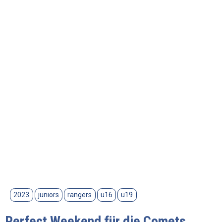
2023
juniors
rangers
u16
u19
Perfect Weekend für die Comets