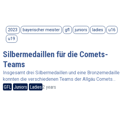
2023
bayerischer meister
gfl
juniors
ladies
u16
u19
Silbermedaillen für die Comets-
Teams
Insgesamt drei Silbermedaillen und eine Bronzemedaille
konnten die verschiedenen Teams der Allgäu Comets…
GFL
Juniors
Ladies
2 years