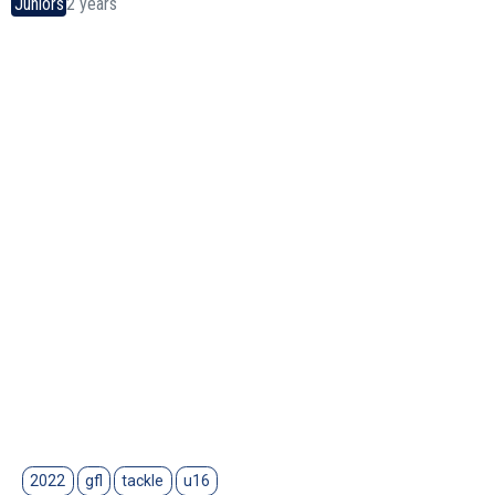
Juniors
2 years
2022
gfl
tackle
u16