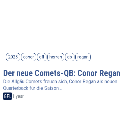
2025
conor
gfl
herren
qb
regan
Der neue Comets-QB: Conor Regan
Die Allgäu Comets freuen sich, Conor Regan als neuen
Quarterback für die Saison…
GFL
1 year