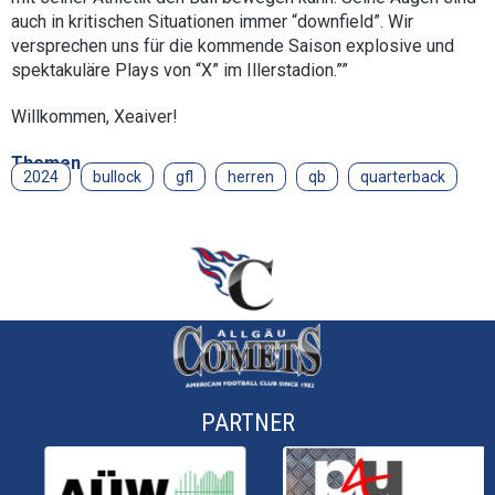
auch in kritischen Situationen immer “downfield”. Wir
versprechen uns für die kommende Saison explosive und
spektakuläre Plays von “X” im Illerstadion.””
Willkommen, Xeaiver!
Themen
2024
bullock
gfl
herren
qb
quarterback
PARTNER