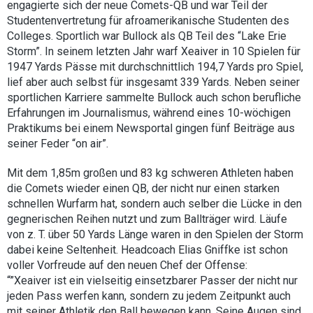
engagierte sich der neue Comets-QB und war Teil der
Studentenvertretung für afroamerikanische Studenten des
Colleges. Sportlich war Bullock als QB Teil des “Lake Erie
Storm”. In seinem letzten Jahr warf Xeaiver in 10 Spielen für
1947 Yards Pässe mit durchschnittlich 194,7 Yards pro Spiel,
lief aber auch selbst für insgesamt 339 Yards. Neben seiner
sportlichen Karriere sammelte Bullock auch schon berufliche
Erfahrungen im Journalismus, während eines 10-wöchigen
Praktikums bei einem Newsportal gingen fünf Beiträge aus
seiner Feder “on air”.
Mit dem 1,85m großen und 83 kg schweren Athleten haben
die Comets wieder einen QB, der nicht nur einen starken
schnellen Wurfarm hat, sondern auch selber die Lücke in den
gegnerischen Reihen nutzt und zum Ballträger wird. Läufe
von z. T. über 50 Yards Länge waren in den Spielen der Storm
dabei keine Seltenheit. Headcoach Elias Gniffke ist schon
voller Vorfreude auf den neuen Chef der Offense:
“”Xeaiver ist ein vielseitig einsetzbarer Passer der nicht nur
jeden Pass werfen kann, sondern zu jedem Zeitpunkt auch
mit seiner Athletik den Ball bewegen kann. Seine Augen sind