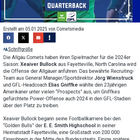
Erstellt am 05.01.2025 von Cometsmedia
Schriftgröße
Die Allgäu Comets haben ihren Spielmacher für die 2024er
Saison:
Xeaiver Bullock
aus Fayetteville, North Carolina wird
die Offense der Allgäuer anführen. Das bewährte Recruiting-
Team aus General Manager/Sportdirektor
Jörg Wienstruck
und GFL-Headcoach
Elias Gniffke
wählte den 23jährigen
Amerikaner unter vielen “Prospects” aus, um Gniffkes
gefürchtete Power-Offense auch 2024 in den GFL-Stadien
über den Platz zu treiben.
Xeaiver Bullock begann seine Footballkarriere bei den
“Golden Bulls” der
E. E. Smith Highschool
in seiner
Heimatstadt Fayetteville, eine Großstadt von 200 000
Einwohnern in der Mitte des Bundesstaats. Einige spätere