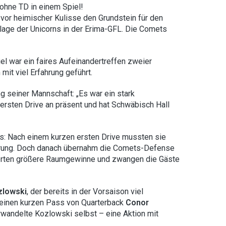
ohne TD in einem Spiel!
 vor heimischer Kulisse den Grundstein für den
rlage der Unicorns in der Erima-GFL. Die Comets
l war ein faires Aufeinandertreffen zweier
mit viel Erfahrung geführt.
g seiner Mannschaft: „Es war ein stark
rsten Drive an präsent und hat Schwäbisch Hall
ts: Nach einem kurzen ersten Drive mussten sie
Führung. Doch danach übernahm die Comets-Defense
derten größere Raumgewinne und zwangen die Gäste
zlowski
, der bereits in der Vorsaison viel
g einen kurzen Pass von Quarterback
Conor
andelte Kozlowski selbst – eine Aktion mit