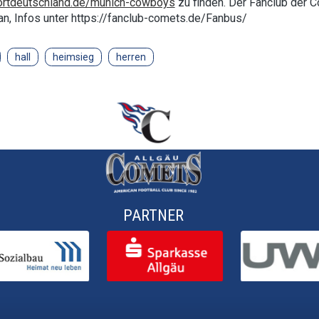
rtdeutschland.de/munich-cowboys
zu finden. Der Fanclub der 
an, Infos unter https://fanclub-comets.de/Fanbus/
hall
heimsieg
herren
PARTNER