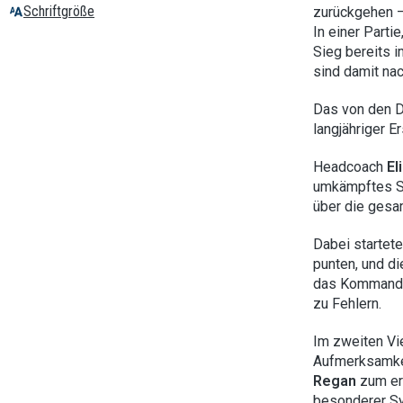
Schriftgröße
zurückgehen –
In einer Parti
Sieg bereits i
sind damit na
Das von den D
langjähriger E
Headcoach
El
umkämpftes Sp
über die gesam
Dabei startet
punten, und d
das Kommando.
zu Fehlern.
Im zweiten Vi
Aufmerksamkei
Regan
zum ers
besonderer S