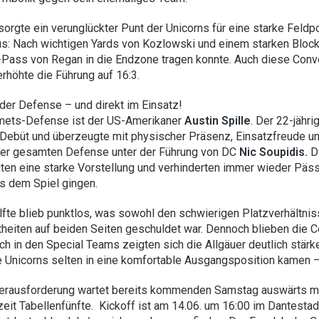
orgte ein verunglückter Punt der Unicorns für eine starke Feldp
s: Nach wichtigen Yards von Kozlowski und einem starken Bloc
-Pass von Regan in die Endzone tragen konnte. Auch diese Conv
rhöhte die Führung auf 16:3.
der Defense – und direkt im Einsatz!
mets-Defense ist der US-Amerikaner
Austin Spille
. Der 22-jähr
 Debüt und überzeugte mit physischer Präsenz, Einsatzfreude u
der gesamten Defense unter der Führung von DC
Nic Soupidis.
D
ten eine starke Vorstellung und verhinderten immer wieder Päss
 dem Spiel gingen.
fte blieb punktlos, was sowohl den schwierigen Platzverhältnis
theiten auf beiden Seiten geschuldet war. Dennoch blieben die C
h in den Special Teams zeigten sich die Allgäuer deutlich stärke
e Unicorns selten in eine komfortable Ausgangsposition kamen –
erausforderung wartet bereits kommenden Samstag auswärts mi
it Tabellenfünfte. Kickoff ist am 14.06. um 16:00 im Dantestadi