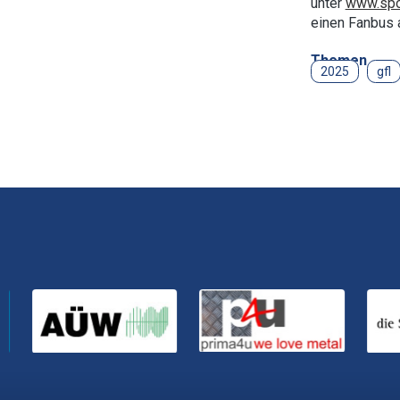
unter
www.spo
einen Fanbus 
Themen
2025
gfl