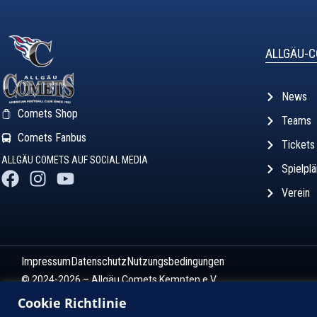
ALLGÄU-
News
Comets Shop
Teams
Comets Fanbus
Tickets
ALLGÄU COMETS AUF SOCIAL MEDIA
Spielpl
Verein
Impressum
Datenschutz
Nutzungsbedingungen
© 2024-2026 – Allgäu Comets Kempten e.V.
Cookie Richtlinie