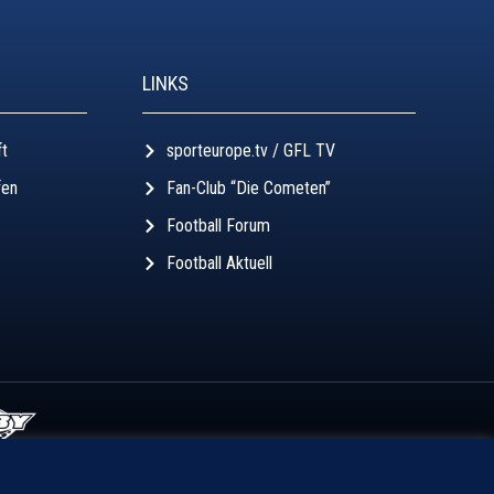
LINKS
ft
sporteurope.tv / GFL TV
fen
Fan-Club “Die Cometen”
Football Forum
Football Aktuell