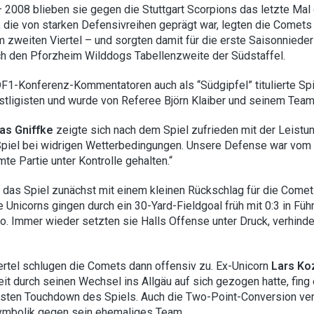
 2008 blieben sie gegen die Stuttgart Scorpions das letzte Mal 
e, die von starken Defensivreihen geprägt war, legten die Comets
m zweiten Viertel – und sorgten damit für die erste Saisonniede
ch den Pforzheim Wilddogs Tabellenzweite der Südstaffel.
F1-Konferenz-Kommentatoren auch als “Südgipfel” titulierte Spie
rstligisten und wurde von Referee Björn Klaiber und seinem Team 
ias Gniffke
zeigte sich nach dem Spiel zufrieden mit der Leistun
iel bei widrigen Wetterbedingungen. Unsere Defense war vom e
te Partie unter Kontrolle gehalten.“
e das Spiel zunächst mit einem kleinen Rückschlag für die Come
ie Unicorns gingen durch ein 30-Yard-Fieldgoal früh mit 0:3 in 
 Immer wieder setzten sie Halls Offense unter Druck, verhin
ertel schlugen die Comets dann offensiv zu. Ex-Unicorn
Lars Ko
t durch seinen Wechsel ins Allgäu auf sich gezogen hatte, fin
ten Touchdown des Spiels. Auch die Two-Point-Conversion verw
ymbolik gegen sein ehemaliges Team.