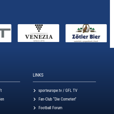
LINKS
ft
sporteurope.tv / GFL TV
fen
Fan-Club “Die Cometen”
Football Forum