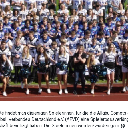
ite findet man diejenigen Spielerinnen, für die die Allgäu Come
ball Verbandes Deutschland e.V. (AFVD) eine Spielerpassverläng
ft beantragt haben. Die Spielerinnen werden/wurden gem. §60 B