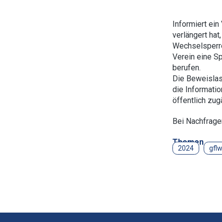
Informiert ein
verlängert hat
Wechselsperre.
Verein eine Sp
berufen.
Die Beweislast
die Informatio
öffentlich zug
Bei Nachfragen
Themen
2024
gfl