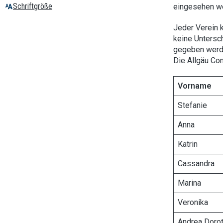
Schriftgröße
eingesehen w
Jeder Verein k
keine Untersch
gegeben werd
Die Allgäu Co
Vorname
Stefanie
Anna
Katrin
Cassandra
Marina
Veronika
Andrea Doro