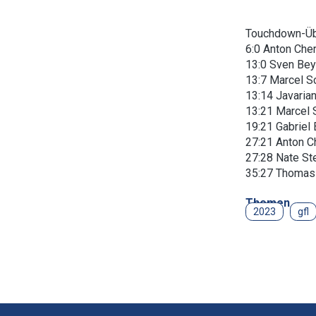
Touchdown-Üb
6:0 Anton Che
13:0 Sven Bey
13:7 Marcel S
13:14 Javaria
13:21 Marcel
19:21 Gabriel 
27:21 Anton C
27:28 Nate St
35:27 Thomas
Themen
2023
gfl