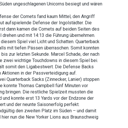
m Süden ungeschlagenen Unicorns besiegt und wären
fense der Comets fand kaum Mittel, den Angriff
ut aufspielende Defense der Ingolstädter. Die
rst dann kamen die Comets auf beiden Seiten des
el drehen und mit 14:13 die Führung übernehmen.
n diesem Spiel viel Licht und Schatten. Quarterback
alls mit tiefen Pässen überraschen. Somit konnten
 bis zur letzten Sekunde. Marcel Schade, der nach
te zwei wichtige Touchdowns in diesem Spiel bei.
hält somit den Ligabestwert. Die Defense Backs
n Aktionen in der Passverteidigung auf.
wei Quarterback Sacks (Zinnecker, Lanier) stoppen
ve konnte Thomas Campbell fünf Minuten vor
g bringen. Die restliche Spielzeit mussten die
d und konnte erst 13 Yards vor der Endzone der
rt und der neunte Saisonerfolg perfekt.
ndgültig den zweiten Platz im Süden – und damit
 hier nun die New Yorker Lions aus Braunschweig