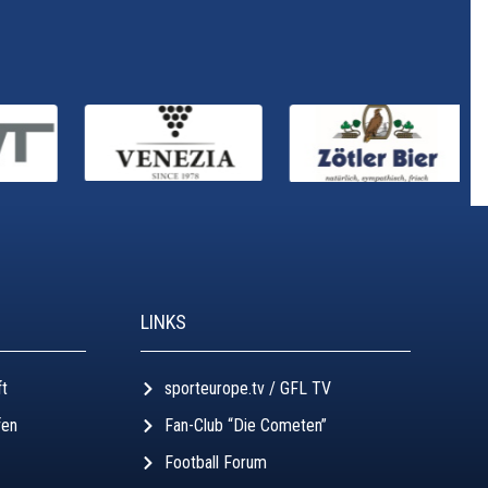
LINKS
ft
sporteurope.tv / GFL TV
fen
Fan-Club “Die Cometen”
Football Forum