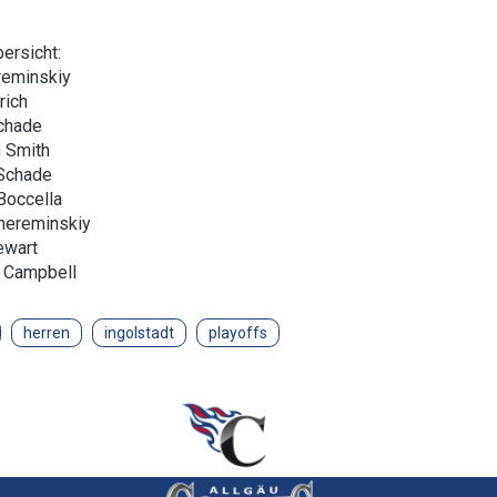
ersicht:
reminskiy
rich
chade
n Smith
 Schade
Boccella
hereminskiy
ewart
 Campbell
herren
ingolstadt
playoffs