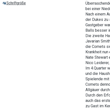
Schriftgröße
Überraschende
bei einer Nie
Nach einem Au
der Dukes zu 
Gastgeber war
Balls besser i
Die zweite Hal
Javarian Smith
die Comets sic
Krankheit nun
Nate Stewart 
Nico Leiderer,
Im 4.Quarter w
und die Haush
Spielende mit 
Comets dennoc
Allgäuer durc
Durch den Erf
auch das erst
zu Gast im Kem