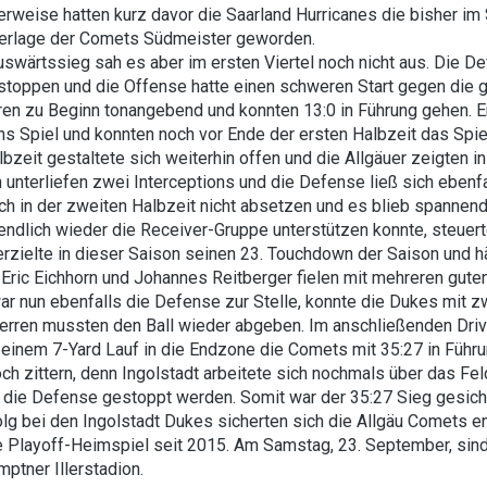
rweise hatten kurz davor die Saarland Hurricanes die bisher i
derlage der Comets Südmeister geworden.
swärtssieg sah es aber im ersten Viertel noch nicht aus. Die De
stoppen und die Offense hatte einen schweren Start gegen die g
en zu Beginn tonangebend und konnten 13:0 in Führung gehen. E
ns Spiel und konnten noch vor Ende der ersten Halbzeit das Spi
bzeit gestaltete sich weiterhin offen und die Allgäuer zeigten i
 unterliefen zwei Interceptions und die Defense ließ sich ebenf
h in der zweiten Halbzeit nicht absetzen und es blieb spannend
 endlich wieder die Receiver-Gruppe unterstützen konnte, steuer
erzielte in dieser Saison seinen 23. Touchdown der Saison und 
 Eric Eichhorn und Johannes Reitberger fielen mit mehreren gute
ar nun ebenfalls die Defense zur Stelle, konnte die Dukes mit z
erren mussten den Ball wieder abgeben. Im anschließenden Dri
einem 7-Yard Lauf in die Endzone die Comets mit 35:27 in Führun
h zittern, denn Ingolstadt arbeitete sich nochmals über das Fel
h die Defense gestoppt werden. Somit war der 35:27 Sieg gesiche
olg bei den Ingolstadt Dukes sicherten sich die Allgäu Comets e
e Playoff-Heimspiel seit 2015. Am Samstag, 23. September, sind
ptner Illerstadion.