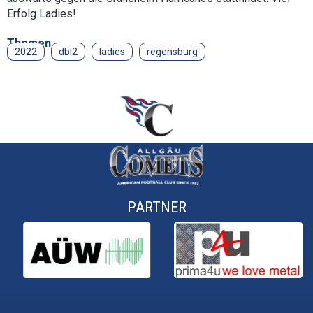
Erfolg Ladies!
Themen
2022
dbl2
ladies
regensburg
PARTNER