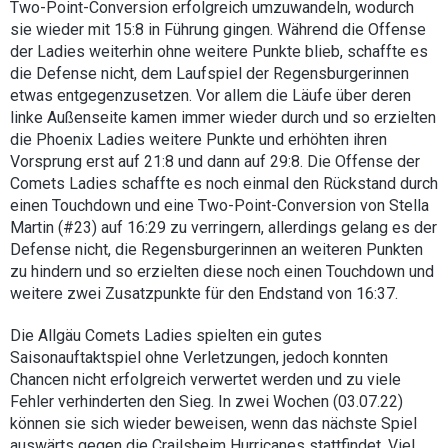
Two-Point-Conversion erfolgreich umzuwandeln, wodurch
sie wieder mit 15:8 in Führung gingen. Während die Offense
der Ladies weiterhin ohne weitere Punkte blieb, schaffte es
die Defense nicht, dem Laufspiel der Regensburgerinnen
etwas entgegenzusetzen. Vor allem die Läufe über deren
linke Außenseite kamen immer wieder durch und so erzielten
die Phoenix Ladies weitere Punkte und erhöhten ihren
Vorsprung erst auf 21:8 und dann auf 29:8. Die Offense der
Comets Ladies schaffte es noch einmal den Rückstand durch
einen Touchdown und eine Two-Point-Conversion von Stella
Martin (#23) auf 16:29 zu verringern, allerdings gelang es der
Defense nicht, die Regensburgerinnen an weiteren Punkten
zu hindern und so erzielten diese noch einen Touchdown und
weitere zwei Zusatzpunkte für den Endstand von 16:37.
Die Allgäu Comets Ladies spielten ein gutes
Saisonauftaktspiel ohne Verletzungen, jedoch konnten
Chancen nicht erfolgreich verwertet werden und zu viele
Fehler verhinderten den Sieg. In zwei Wochen (03.07.22)
können sie sich wieder beweisen, wenn das nächste Spiel
auswärts gegen die Crailsheim Hurricanes stattfindet. Viel